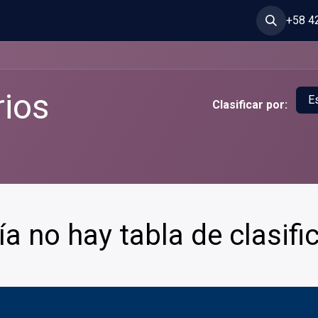
Conoce más
Contáctanos
Soporte
Aprende
Empleos
+58 4
rios
E
Clasificar por:
a no hay tabla de clasifi