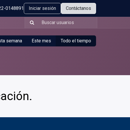
22-0148891
Iniciar sesión
Contáctanos
sta semana
Este mes
Todo el tiempo
cación.